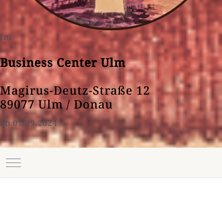
Im
Business Center Ulm
Magirus-Deutz-Straße 12
89077 Ulm / Donau
ab 01.09.2024
Mobile Menu Toggle